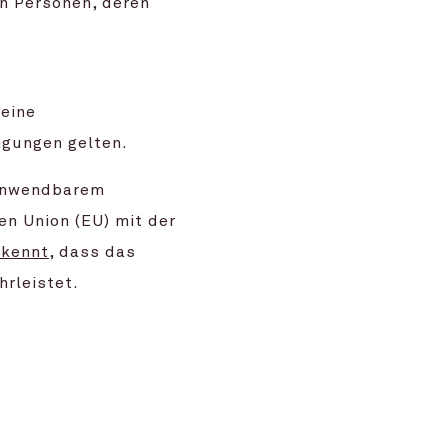
n Personen, deren
eine
gungen gelten.
 anwendbarem
n Union (EU) mit der
rkennt
, dass das
rleistet.