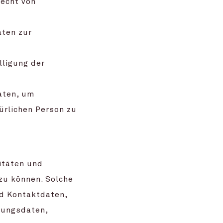
Recht von
aten zur
lligung der
daten, um
ürlichen Person zu
itäten und
zu können. Solche
d Kontaktdaten,
zungsdaten,