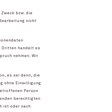
.
n Zweck bzw. die
 Bearbeitung nicht
rsonendaten
 Dritten handelt es
spruch nehmen. Wir
n, es sei denn, die
g ohne Einwilligung
betroffenen Person
enden berechtigten
h ist oder nach