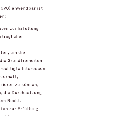
SGVO) anwendbar ist
en:
aten zur Erfüllung
rtraglicher
aten, um die
 die Grundfreiheiten
rechtigte Interessen
auerhaft,
zieren zu können,
h, die Durchsetzung
hem Recht.
aten zur Erfüllung