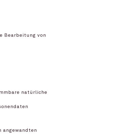
ie Bearbeitung von
immbare natürliche
rsonendaten
n angewandten